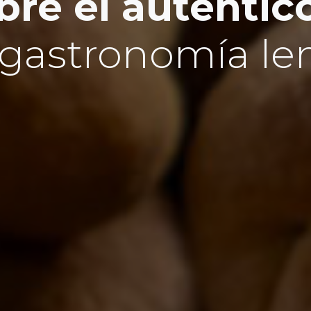
re el auténtic
 gastronomía l